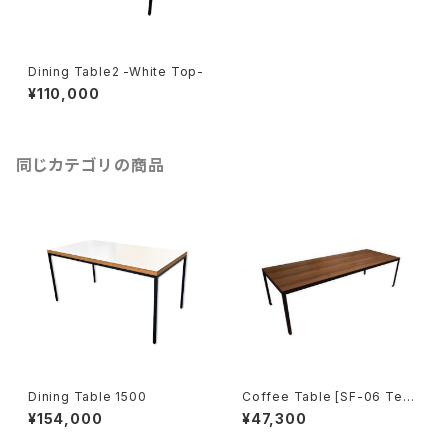
Dining Table2 -White Top-
¥110,000
同じカテゴリの商品
Dining Table 1500
Coffee Table [SF-06 Tea
k]
¥154,000
¥47,300