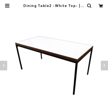
Dining Table2 -White Top- | 4
9original Online Store!