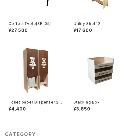
Coffee TAble[SF-05]
Utility Shelf 2
¥27,500
¥17,600
Toilet paper Dispenser 2
Stacking Box
[TW]
¥4,400
¥3,850
CATEGORY