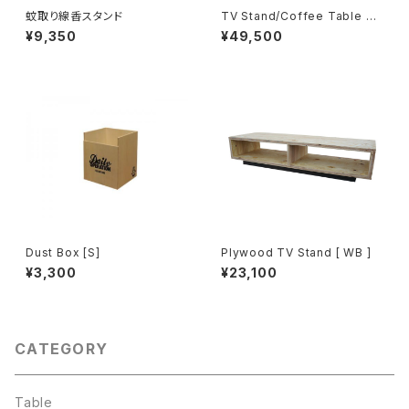
蚊取り線香スタンド
TV Stand/Coffee Table 90
0
¥9,350
¥49,500
Dust Box [S]
Plywood TV Stand [ WB ]
¥3,300
¥23,100
CATEGORY
Table