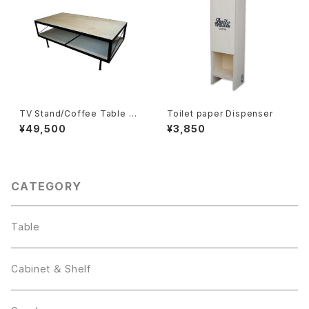
TV Stand/Coffee Table 90
Toilet paper Dispenser
0
¥49,500
¥3,850
CATEGORY
Table
Cabinet ＆ Shelf