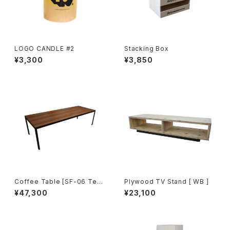
LOGO CANDLE #2
Stacking Box
¥3,300
¥3,850
Coffee Table [SF-06 Tea
Plywood TV Stand [ WB ]
k]
¥47,300
¥23,100