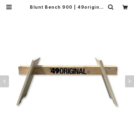
Blunt Bench 900 | 49original
Online Store!