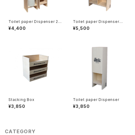
Toilet paper Dispenser 2
Toilet paper Dispenser
[TW]
[W]
¥4,400
¥5,500
Stacking Box
Toilet paper Dispenser
¥3,850
¥3,850
CATEGORY