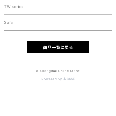
TW series
Sofa
商品一覧に戻る
© 49original Online Store!
Powered by