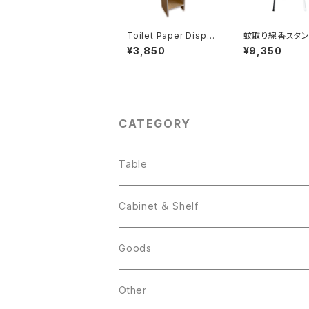
Toilet Paper Dispen
蚊取り線香スタン
ser2
¥3,850
¥9,350
CATEGORY
Table
Cabinet ＆ Shelf
Goods
Other