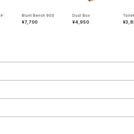
ド
Blunt Bench 900
Dust Box
Toile
ser
¥7,700
¥4,950
¥3,8