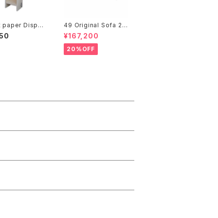
t paper Dispen
49 Original Sofa 2.5
Sheet
50
¥167,200
20%OFF